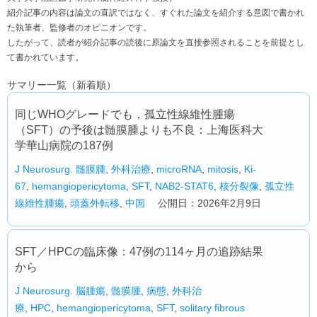
紹介記事の内容は論文の直訳ではなく、すぐれた論文を紹介する意図で書かれ
た執筆者、監修者のオピニオンです。
したがって、読者が紹介記事の読後に原論文を直接参照されることを前提とし
て書かれています。
サマリー一覧（新着順）
同じWHOグレードでも，孤立性線維性腫瘍
（SFT）の予後は髄膜腫よりも不良：上海医科大
学華山病院の187例
J Neurosurg.
髄膜腫
,
外科治療
,
microRNA
,
mitosis
,
Ki-
67
,
hemangiopericytoma
,
SFT
,
NAB2-STAT6
,
核分裂像
,
孤立性
線維性腫瘍
,
頭蓋外転移
,
中国
公開日：2026年2月9日
SFT／HPCの臨床像：47例の114ヶ月の追跡結果
から
J Neurosurg.
脳腫瘍
,
髄膜腫
,
病態
,
外科治
療
,
HPC
,
hemangiopericytoma
,
SFT
,
solitary fibrous