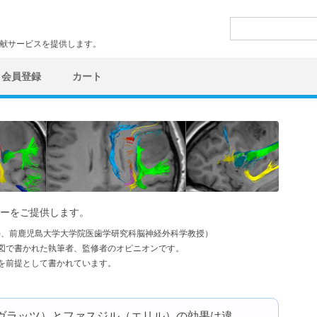
検
索:
文献サービスを提供します。
会員登録
カート
ーをご提供します。
学)、前鹿児島大学大学院医歯学研究科脳神経外科学教授）
図で書かれた執筆者、監修者のオピニオンです。
を前提として書かれています。
ヴラッツ）とファスジル（エリル）の効果は違