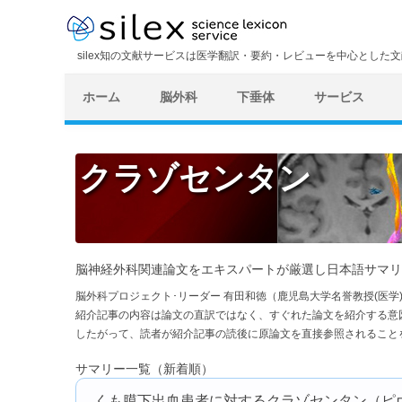
silex知の文献サービスは医学翻訳・要約・レビューを中心とした
ホーム
脳外科
下垂体
サービス
クラゾセンタン
脳神経外科関連論文をエキスパートが厳選し日本語サマリ
脳外科プロジェクト･リーダー 有田和徳（鹿児島大学名誉教授(医
紹介記事の内容は論文の直訳ではなく、すぐれた論文を紹介する意
したがって、読者が紹介記事の読後に原論文を直接参照されること
サマリー一覧（新着順）
くも膜下出血患者に対するクラゾセンタン（ピ