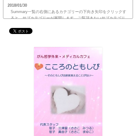
2018/01/30
Summary一覧の右側にあるカテゴリーの下向き矢印をクリックす
ると、サブカテゴリーが展開します。ご覧頂きたいサブカテゴリ
ーをクリックするとサブカテゴリー一覧から記事がご覧頂けま
す。どうぞご利用ください。
2017/12/19
12月21日（木）22:00～翌22日（金）10:00頃にサイトメンテナン
ス作業を行います。 作業中は、サイト全ページ（https://silex-
transl.com/）が閲覧できなくなります。 皆様ご迷惑をお掛けい
た...
2017/11/01
11月1日をもって組織を合同会社に改め、Silex Press合同会社を設
立いたしました。
2017/05/31
Global Health Review
食は「地中海的」に?
を公開しました。
2017/05/25
サービス内容のページに「医の知の共有」を追加しました。
2017/04/04
2017年4月4日～9日迄カテゴリーの整理を行うため、一部カテゴリ