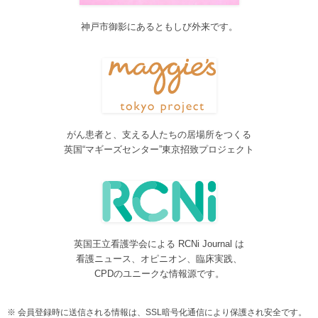
ーが表示されなくなります。ご迷惑をおかけしますが、何卒ご理
解いただけますようお願いいたします。
神戸市御影にあるともしび外来です。
2016/10/26
Neurosurgery Summary・Pituitary Summaryにおいて、分類を追加
しました。各一覧の右側の「カテゴリー」をご覧ください。
2016/08/08
脳神経外科関連論文をエキスパートが海外誌から厳選し日本語で
紹介するNeurosurgery Summaryを公開しました。
がん患者と、支える人たちの居場所をつくる
2016/08/08
英国“マギーズセンター”東京招致プロジェクト
間脳下垂体を中心とした論文をエキスパートが海外誌から厳選し
日本語で紹介するPituitary Summaryを公開しました。
2016/08/08
更新情報をお知らせする無料メルマガサービスをはじめました。
2016/08/08
英国王立看護学会による RCNi Journal は
サイトをリニューアルしました
看護ニュース、オピニオン、臨床実践、
2016/07/04
CPDのユニークな情報源です。
事業内容に編集業を追加しました。電子書籍、各種報告書等の編
集も承ります。
会員登録時に送信される情報は、SSL暗号化通信により保護され安全です。