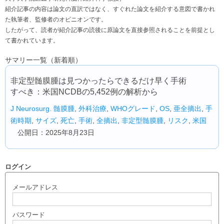
紹介記事の内容は論文の直訳ではなく、すぐれた論文を紹介する意図で書かれ
た執筆者、監修者のオピニオンです。
したがって、読者が紹介記事の読後に原論文を直接参照されることを前提とし
て書かれています。
サマリー一覧（新着順）
非定型髄膜腫は見つかったらできるだけ早く手術
すべき：米国NCDBの5,452例の解析から
J Neurosurg.
髄膜腫
,
外科治療
,
WHOグレード
,
OS
,
亜全摘出
,
手
術時期
,
サイズ
,
死亡
,
手術
,
全摘出
,
非定型髄膜腫
,
リスク
,
米国
公開日：2025年8月23日
ログイン
メールアドレス
パスワード