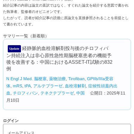
紹介記事の内容は論文の直訳ではなく、すぐれた論文を紹介する意図で書かれ
た執筆者、監修者のオピニオンです。
したがって、読者が紹介記事の読後に原論文を直接参照されることを前提とし
て書かれています。
サマリー一覧（新着順）
経静脈的血栓溶解剤投与後のチロフィバ
Update
ン持続注入は非心原性急性期脳梗塞患者の機能予
後を改善する：中国におけるASSET-IT試験の832
例
N Engl J Med.
脳梗塞
,
薬物治療
,
Tirofiban
,
GPIIb/IIIa受容
体
,
mRS
,
tPA
,
アルテプラーゼ
,
血栓溶解剤
,
症候性頭蓋内出
血
,
チロフィバン
,
テネクテプラーゼ
,
中国
公開日：2025年11
月10日
ログイン
メールアドレス