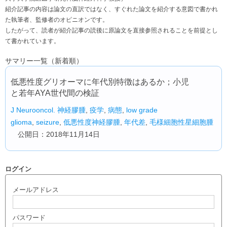
紹介記事の内容は論文の直訳ではなく、すぐれた論文を紹介する意図で書かれ
た執筆者、監修者のオピニオンです。
したがって、読者が紹介記事の読後に原論文を直接参照されることを前提とし
て書かれています。
サマリー一覧（新着順）
低悪性度グリオーマに年代別特徴はあるか；小児
と若年AYA世代間の検証
J Neurooncol.
神経膠腫
,
疫学
,
病態
,
low grade
glioma
,
seizure
,
低悪性度神経膠腫
,
年代差
,
毛様細胞性星細胞腫
公開日：2018年11月14日
ログイン
メールアドレス
パスワード