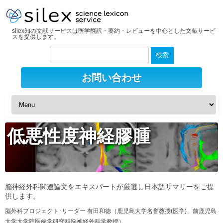
silex知の文献サービスは医学翻訳・要約・レビューを中心とした文献サービ
スを提供します。
検
索:
お問い合わせ
低悪性度神経膠腫
脳神経外科関連論文をエキスパートが厳選し日本語サマリーをご提
供します。
脳外科プロジェクト･リーダー 有田和徳（鹿児島大学名誉教授(医学)、前鹿児島
大学大学院医歯学研究科脳神経外科学教授）