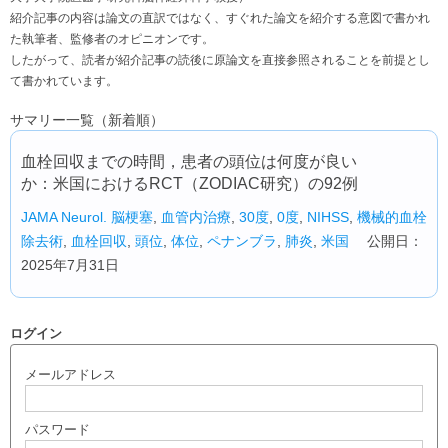
紹介記事の内容は論文の直訳ではなく、すぐれた論文を紹介する意図で書かれ
た執筆者、監修者のオピニオンです。
したがって、読者が紹介記事の読後に原論文を直接参照されることを前提とし
て書かれています。
サマリー一覧（新着順）
血栓回収までの時間，患者の頭位は何度が良い
か：米国におけるRCT（ZODIAC研究）の92例
JAMA Neurol.
脳梗塞
,
血管内治療
,
30度
,
0度
,
NIHSS
,
機械的血栓
除去術
,
血栓回収
,
頭位
,
体位
,
ペナンブラ
,
肺炎
,
米国
公開日：
2025年7月31日
ログイン
メールアドレス
パスワード