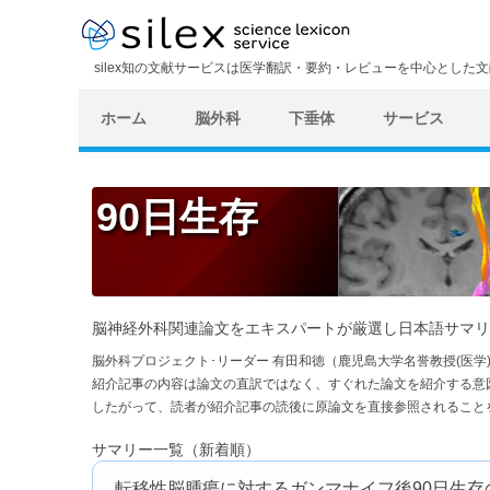
silex知の文献サービスは医学翻訳・要約・レビューを中心とした
ホーム
脳外科
下垂体
サービス
90日生存
脳神経外科関連論文をエキスパートが厳選し日本語サマリ
脳外科プロジェクト･リーダー 有田和徳（鹿児島大学名誉教授(医
紹介記事の内容は論文の直訳ではなく、すぐれた論文を紹介する意
したがって、読者が紹介記事の読後に原論文を直接参照されること
サマリー一覧（新着順）
転移性脳腫瘍に対するガンマナイフ後90日生存の予