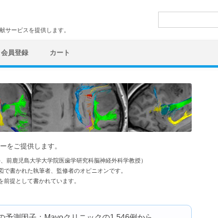
検
索:
文献サービスを提供します。
会員登録
カート
ーをご提供します。
学)、前鹿児島大学大学院医歯学研究科脳神経外科学教授）
図で書かれた執筆者、監修者のオピニオンです。
を前提として書かれています。
測因子：Mayoクリニックの1,546例から