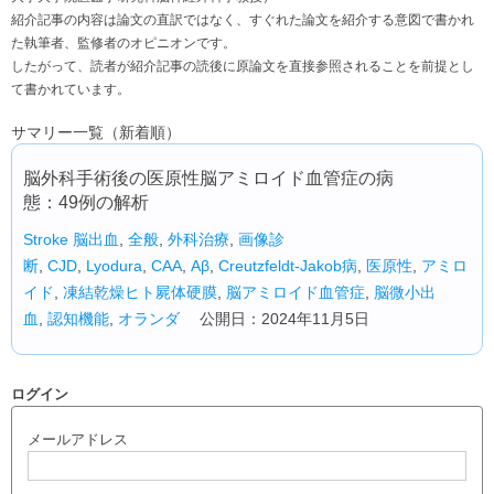
紹介記事の内容は論文の直訳ではなく、すぐれた論文を紹介する意図で書かれ
た執筆者、監修者のオピニオンです。
したがって、読者が紹介記事の読後に原論文を直接参照されることを前提とし
て書かれています。
サマリー一覧（新着順）
脳外科手術後の医原性脳アミロイド血管症の病
態：49例の解析
Stroke
脳出血
,
全般
,
外科治療
,
画像診
断
,
CJD
,
Lyodura
,
CAA
,
Aβ
,
Creutzfeldt-Jakob病
,
医原性
,
アミロ
イド
,
凍結乾燥ヒト屍体硬膜
,
脳アミロイド血管症
,
脳微小出
血
,
認知機能
,
オランダ
公開日：2024年11月5日
ログイン
メールアドレス