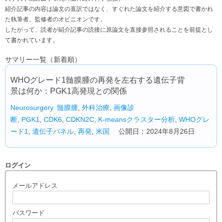
紹介記事の内容は論文の直訳ではなく、すぐれた論文を紹介する意図で書かれ
た執筆者、監修者のオピニオンです。
したがって、読者が紹介記事の読後に原論文を直接参照されることを前提とし
て書かれています。
サマリー一覧（新着順）
WHOグレード1髄膜腫の再発を左右する遺伝子背
景は何か：PGK1高発現との関係
Neurosurgery.
髄膜腫
,
外科治療
,
画像診
断
,
PGK1
,
CDK6
,
CDKN2C
,
K-meansクラスター分析
,
WHOグレ
ード1
,
遺伝子パネル
,
再発
,
米国
公開日：2024年8月26日
ログイン
メールアドレス
パスワード