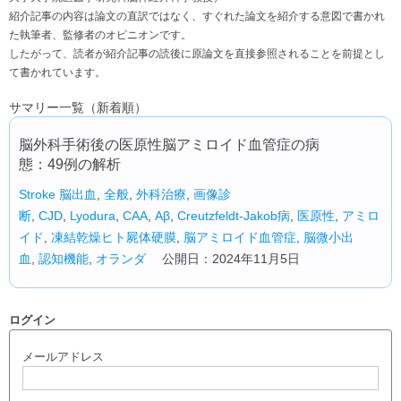
紹介記事の内容は論文の直訳ではなく、すぐれた論文を紹介する意図で書かれ
た執筆者、監修者のオピニオンです。
したがって、読者が紹介記事の読後に原論文を直接参照されることを前提とし
て書かれています。
サマリー一覧（新着順）
脳外科手術後の医原性脳アミロイド血管症の病
態：49例の解析
Stroke
脳出血
,
全般
,
外科治療
,
画像診
断
,
CJD
,
Lyodura
,
CAA
,
Aβ
,
Creutzfeldt-Jakob病
,
医原性
,
アミロ
イド
,
凍結乾燥ヒト屍体硬膜
,
脳アミロイド血管症
,
脳微小出
血
,
認知機能
,
オランダ
公開日：2024年11月5日
ログイン
メールアドレス