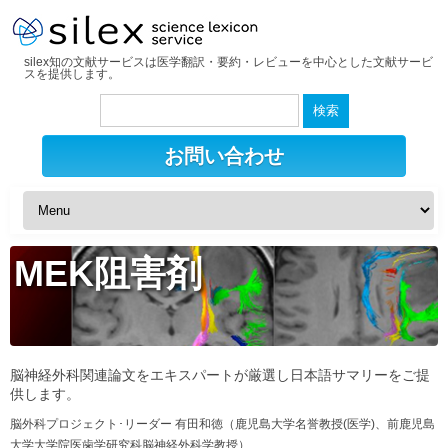
silex知の文献サービスは医学翻訳・要約・レビューを中心とした文献サービ
スを提供します。
検
索:
お問い合わせ
MEK阻害剤
脳神経外科関連論文をエキスパートが厳選し日本語サマリーをご提
供します。
脳外科プロジェクト･リーダー 有田和徳（鹿児島大学名誉教授(医学)、前鹿児島
大学大学院医歯学研究科脳神経外科学教授）