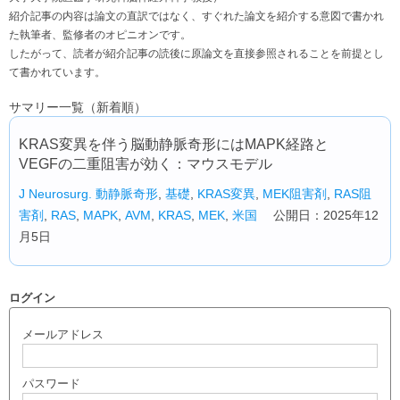
紹介記事の内容は論文の直訳ではなく、すぐれた論文を紹介する意図で書かれ
た執筆者、監修者のオピニオンです。
したがって、読者が紹介記事の読後に原論文を直接参照されることを前提とし
て書かれています。
サマリー一覧（新着順）
KRAS変異を伴う脳動静脈奇形にはMAPK経路と
VEGFの二重阻害が効く：マウスモデル
J Neurosurg.
動静脈奇形
,
基礎
,
KRAS変異
,
MEK阻害剤
,
RAS阻
害剤
,
RAS
,
MAPK
,
AVM
,
KRAS
,
MEK
,
米国
公開日：2025年12
月5日
ログイン
メールアドレス
パスワード