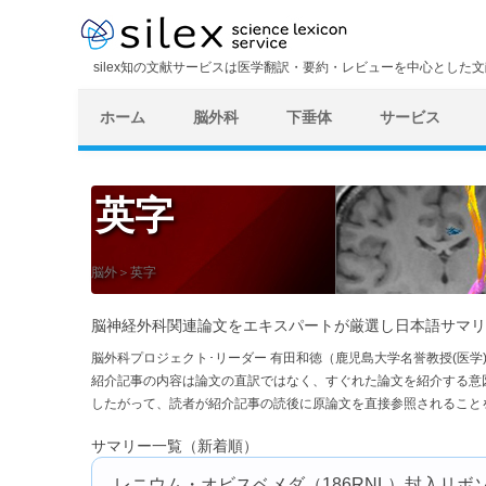
silex知の文献サービスは医学翻訳・要約・レビューを中心とした
ホーム
脳外科
下垂体
サービス
英字
脳外＞英字
脳神経外科関連論文をエキスパートが厳選し日本語サマリ
脳外科プロジェクト･リーダー 有田和徳（鹿児島大学名誉教授(医
紹介記事の内容は論文の直訳ではなく、すぐれた論文を紹介する意
したがって、読者が紹介記事の読後に原論文を直接参照されること
サマリー一覧（新着順）
レニウム・オビスベメダ（186RNL）封入リ