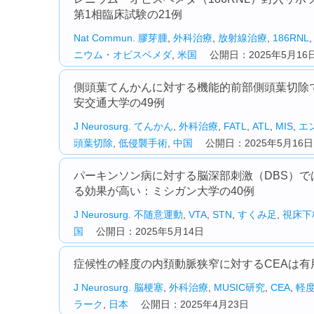
第1相臨床試験の21例
Nat Commun.
膠芽腫
,
外科治療
,
放射線治療
,
186RNL
ニウム・オビスベメダ
,
米国
公開日：2025年5月16
側頭葉てんかんに対する機能的前部側頭葉切除で
安交通大学の49例
J Neurosurg.
てんかん
,
外科治療
,
FATL
,
ATL
,
MIS
,
エ
頭葉切除
,
低侵襲手術
,
中国
公開日：2025年5月16日
パーキンソン病に対する脳深部刺激（DBS）で
る効果が高い：ミシガン大学の40例
J Neurosurg.
不随意運動
,
VTA
,
STN
,
すくみ足
,
視床下
国
公開日：2025年5月14日
症候性の軽度の内頚動脈狭窄に対するCEAは有用
J Neurosurg.
脳梗塞
,
外科治療
,
MUSIC研究
,
CEA
,
軽
ラーク
,
日本
公開日：2025年4月23日