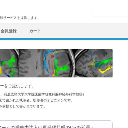
検
索:
文献サービスを提供します。
会員登録
カート
ーをご提供します。
学)、前鹿児島大学大学院医歯学研究科脳神経外科学教授）
図で書かれた執筆者、監修者のオピニオンです。
を前提として書かれています。
ボソームの腫瘍内注入は再発膠芽腫のOSを延長：