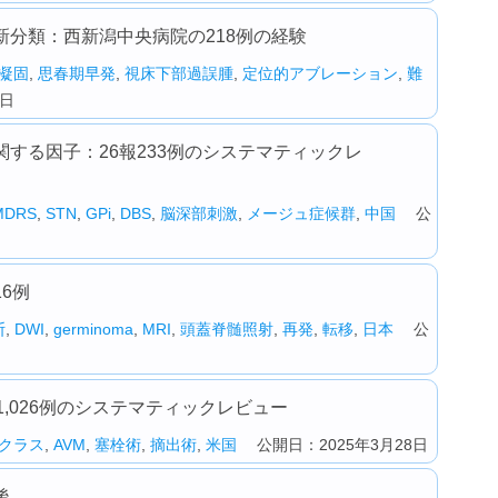
分類：西新潟中央病院の218例の経験
凝固
,
思春期早発
,
視床下部過誤腫
,
定位的アブレーション
,
難
2日
する因子：26報233例のシステマティックレ
MDRS
,
STN
,
GPi
,
DBS
,
脳深部刺激
,
メージュ症候群
,
中国
公
6例
断
,
DWI
,
germinoma
,
MRI
,
頭蓋脊髄照射
,
再発
,
転移
,
日本
公
,026例のシステマティックレビュー
Oクラス
,
AVM
,
塞栓術
,
摘出術
,
米国
公開日：2025年3月28日
後