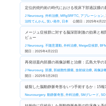
定位的焼灼術の時代における視床下部過誤腫の新
J Neurosurg.
外科治療
,
MRgSRFTC
,
アブレーション
,
治性てんかん
,
笑い発作
,
日本
公開日：2025年4月2
メージュ症候群に対する脳深部刺激の効果と相関
ビュー
J Neurosurg.
不随意運動
,
外科治療
,
Meige症候群
,
BF
開日：2025年4月22日
再発頭蓋内胚腫の画像診断と治療：広島大学の1
J Neurosurg.
胚腫
,
胚細胞性腫瘍
,
放射線治療
,
画像診
開日：2025年3月28日
破裂した脳動静脈奇形をいつ手術するか：15報1
Neurosurgery.
動静脈奇形
,
外科治療
,
SMグレード
,
S
妊娠中に症候化した脳動静脈奇形の臨床像と予