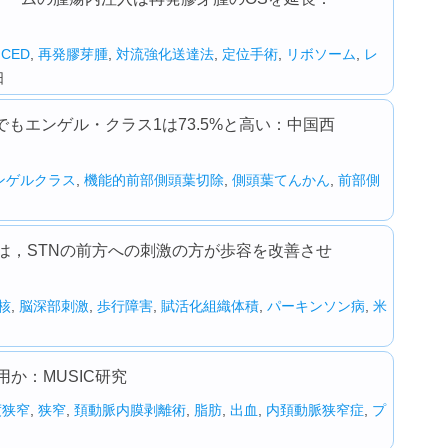
,
CED
,
再発膠芽腫
,
対流強化送達法
,
定位手術
,
リボソーム
,
レ
日
もエンゲル・クラス1は73.5%と高い：中国西
ンゲルクラス
,
機能的前部側頭葉切除
,
側頭葉てんかん
,
前部側
は，STNの前方への刺激の方が歩容を改善させ
核
,
脳深部刺激
,
歩行障害
,
賦活化組織体積
,
パーキンソン病
,
米
か：MUSIC研究
度狭窄
,
狭窄
,
頚動脈内膜剥離術
,
脂肪
,
出血
,
内頚動脈狭窄症
,
プ