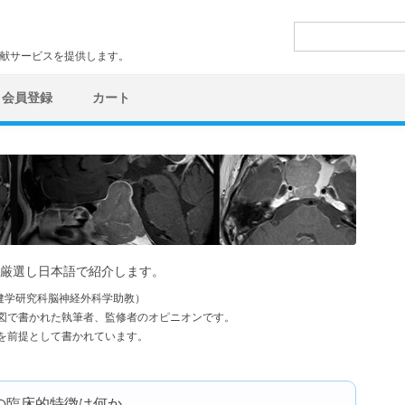
検
索:
文献サービスを提供します。
会員登録
カート
厳選し日本語で紹介します。
健学研究科脳神経外科学助教）
図で書かれた執筆者、監修者のオピニオンです。
を前提として書かれています。
症の臨床的特徴は何か