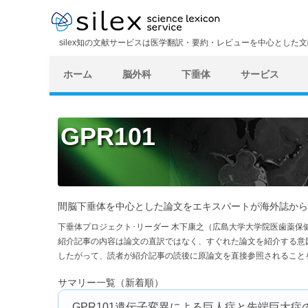
silex知の文献サービスは医学翻訳・要約・レビューを中心とした
ホーム
脳外科
下垂体
サービス
GPR101
間脳下垂体を中心とした論文をエキスパートが海外誌から
下垂体プロジェクト･リーダー 木下康之（広島大学大学院医歯薬保
紹介記事の内容は論文の直訳ではなく、すぐれた論文を紹介する意
したがって、読者が紹介記事の読後に原論文を直接参照されること
サマリー一覧（新着順）
GPR101遺伝子変異による巨人症と先端巨大