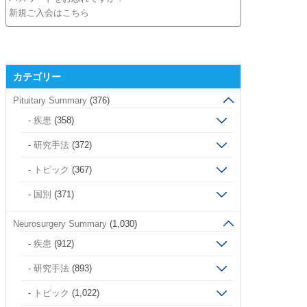
新規ご入会はこちら
カテゴリー
Pituitary Summary
(376)
疾患
(358)
研究手法
(372)
トピック
(367)
国別
(371)
Neurosurgery Summary
(1,030)
疾患
(912)
研究手法
(893)
トピック
(1,022)