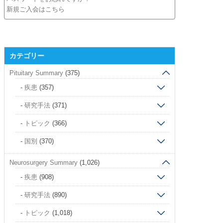
新規ご入会はこちら
カテゴリー
Pituitary Summary
(375)
疾患
(357)
研究手法
(371)
トピック
(366)
国別
(370)
Neurosurgery Summary
(1,026)
疾患
(908)
研究手法
(890)
トピック
(1,018)