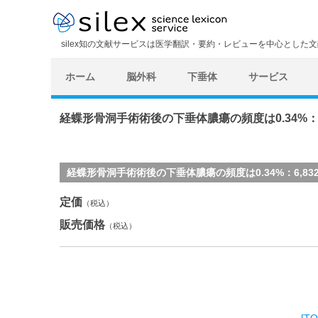
silex知の文献サービスは医学翻訳・要約・レビューを中心とした
ホーム
脳外科
下垂体
サービス
経蝶形骨洞手術術後の下垂体膿瘍の頻度は0.34%：6
経蝶形骨洞手術術後の下垂体膿瘍の頻度は0.34%：6,832例
定価
（税込）
販売価格
（税込）