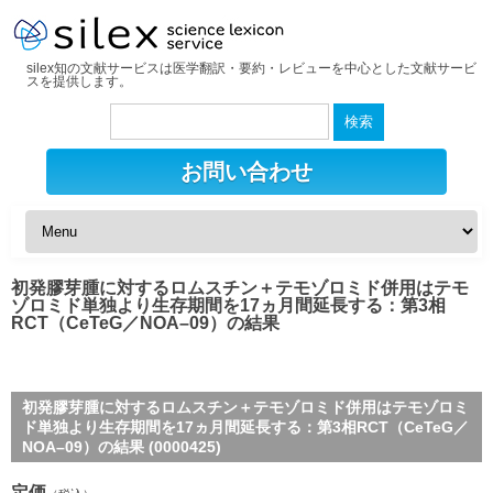
silex知の文献サービスは医学翻訳・要約・レビューを中心とした文献サービ
スを提供します。
検
索:
お問い合わせ
初発膠芽腫に対するロムスチン＋テモゾロミド併用はテモ
ゾロミド単独より生存期間を17ヵ月間延長する：第3相
RCT（CeTeG／NOA–09）の結果
初発膠芽腫に対するロムスチン＋テモゾロミド併用はテモゾロミ
ド単独より生存期間を17ヵ月間延長する：第3相RCT（CeTeG／
NOA–09）の結果 (0000425)
定価