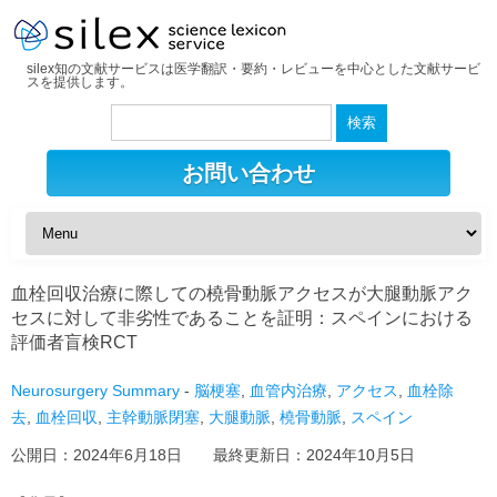
silex知の文献サービスは医学翻訳・要約・レビューを中心とした文献サービ
スを提供します。
検
索:
お問い合わせ
血栓回収治療に際しての橈骨動脈アクセスが大腿動脈アク
セスに対して非劣性であることを証明：スペインにおける
評価者盲検RCT
Neurosurgery Summary
-
脳梗塞
,
血管内治療
,
アクセス
,
血栓除
去
,
血栓回収
,
主幹動脈閉塞
,
大腿動脈
,
橈骨動脈
,
スペイン
公開日：
2024年6月18日
最終更新日：
2024年10月5日