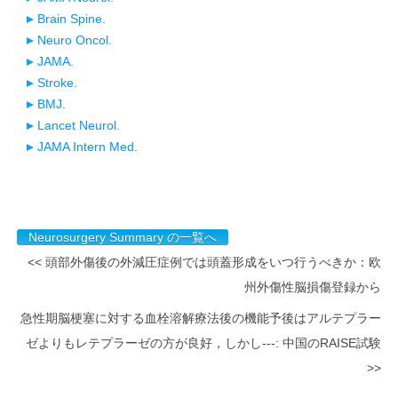
Brain Spine.
Neuro Oncol.
JAMA.
Stroke.
BMJ.
Lancet Neurol.
JAMA Intern Med.
Neurosurgery Summary の一覧へ
<< 頭部外傷後の外減圧症例では頭蓋形成をいつ行うべきか：欧
州外傷性脳損傷登録から
急性期脳梗塞に対する血栓溶解療法後の機能予後はアルテプラー
ゼよりもレテプラーゼの方が良好，しかし---: 中国のRAISE試験
>>