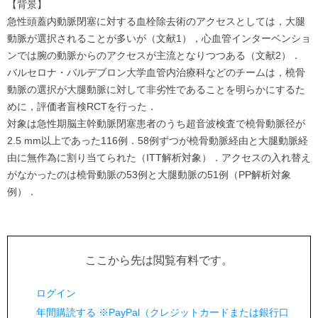
【背景】
急性頭蓋内動脈閉塞に対する血栓除去術のアクセスとしては，大腿
動脈が選択されることが多いが（文献1），心血管インターベンショ
ンでは腕の動脈からのアクセスが主流となりつつある（文献2）．
バルセロナ・バルデブロン大学血管内治療科などのチームは，橈骨
動脈の選択が大腿動脈に対して非劣性であることを明らかにするた
めに，評価者盲検RCTを行った．
対象は急性期脳主幹動脈閉塞患者のうち超音波検査で橈骨動脈径が
2.5 mm以上であった116例．58例ずつが橈骨動脈経由と大腿動脈経
由に無作為に割り当てられた（ITT解析対象）．アクセスの入れ替え
がなかったのは橈骨動脈の53例と大腿動脈の51例（PP解析対象
例）．
ここから先は閲覧有料です。
ログイン
年間購読する ※PayPal（クレジットカードまたは銀行口