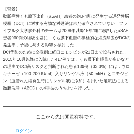
【背景】
動脈瘤性くも膜下出血（aSAH）患者の約3-4割に発生する遅発性脳
梗塞（DCI）に対する有効な対処法は未だ確立されていない．フラ
イブルク大学脳外科のチームは2008年以降15年間に経験したaSAH
患者960例の経験を基に，くも膜下血腫の積極的な灌流除去がDCIの
発生率，予後に与える影響を検討した．
DCI予防のために全症例に経口ニモジピンが21日まで投与された．
2015年10月以降に入院した417例では，くも膜下血腫量が多いなど
の理由でDCI高リスクと判断された患者139例（33.3%）には，ウロ
キナーゼ（100-200 IU/ml）入りリンゲル液（50 ml/H）とニモジピ
ン（血管れん縮発生時にリンゲル液に添加）を用いた灌流法による
髄腔洗浄（ABCD）の4手技のうち1つを行った．
ここから先は閲覧有料です。
ログイン