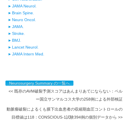
JAMA Neurol.
Brain Spine.
Neuro Oncol.
JAMA.
Stroke.
BMJ.
Lancet Neurol.
JAMA Intern Med.
Neurosurgery Summary の一覧へ
<< 既存のAVM破裂予測スコアはあんまりあてにならない：ペル
ー国立サンマルコス大学の258例による外部検証
動脈瘤破裂によるくも膜下出血患者の収縮期血圧コントロールの
目標値は118：CONSCIOUS-1試験394例の個別データから >>