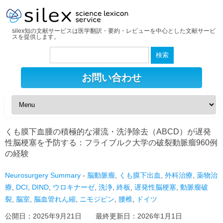
silex知の文献サービスは医学翻訳・要約・レビューを中心とした文献サービ
スを提供します。
検
索:
お問い合わせ
くも膜下血腫の積極的な灌流・洗浄除去（ABCD）が遅発
性脳梗塞を予防する：フライブルク大学の破裂動脈瘤960例
の経験
Neurosurgery Summary
-
脳動脈瘤
,
くも膜下出血
,
外科治療
,
薬物治
療
,
DCI
,
DIND
,
ウロキナーゼ
,
洗浄
,
終板
,
遅発性脳梗塞
,
動脈瘤破
裂
,
脳室
,
脳血管れん縮
,
ニモジピン
,
腰椎
,
ドイツ
公開日：
2025年9月21日
最終更新日：
2026年1月1日