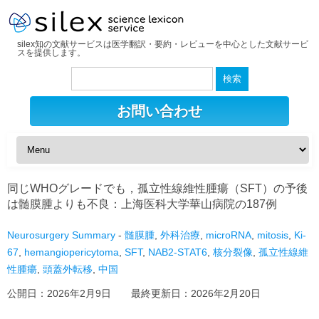
silex知の文献サービスは医学翻訳・要約・レビューを中心とした文献サービ
スを提供します。
検
索:
お問い合わせ
同じWHOグレードでも，孤立性線維性腫瘍（SFT）の予後
は髄膜腫よりも不良：上海医科大学華山病院の187例
Neurosurgery Summary
-
髄膜腫
,
外科治療
,
microRNA
,
mitosis
,
Ki-
67
,
hemangiopericytoma
,
SFT
,
NAB2-STAT6
,
核分裂像
,
孤立性線維
性腫瘍
,
頭蓋外転移
,
中国
公開日：
2026年2月9日
最終更新日：
2026年2月20日