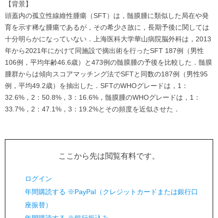
【背景】
頭蓋内の孤立性線維性腫瘍（SFT）は，髄膜腫に類似した局在や発
育を示す稀な腫瘍であるが，その希少さ故に，長期予後に関しては
十分明らかになっていない．上海医科大学華山病院脳外科は，2013
年から2021年にかけて同施設で摘出術を行ったSFT 187例（男性
106例，平均年齢46.6歳）と473例の髄膜腫の予後を比較した．髄膜
腫群からは傾向スコアマッチング法でSFTと同数の187例（男性95
例，平均49.2歳）を抽出した．SFTのWHOグレードは，1：
32.6%，2：50.8%，3：16.6%，髄膜腫のWHOグレードは，1：
33.7%，2：47.1%，3：19.2%とその頻度を近似させた．
ここから先は閲覧有料です。
ログイン
年間購読する ※PayPal（クレジットカードまたは銀行口
座振替）