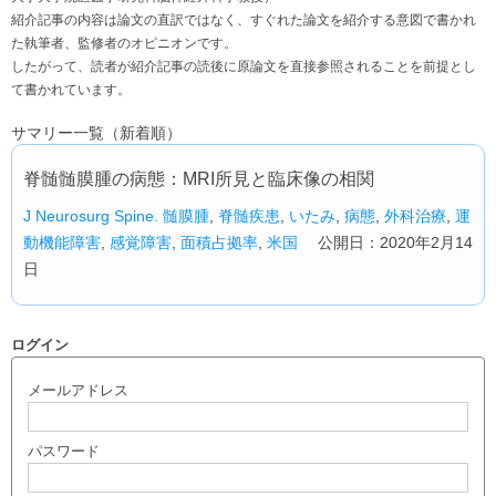
紹介記事の内容は論文の直訳ではなく、すぐれた論文を紹介する意図で書かれ
た執筆者、監修者のオピニオンです。
したがって、読者が紹介記事の読後に原論文を直接参照されることを前提とし
て書かれています。
サマリー一覧（新着順）
脊髄髄膜腫の病態：MRI所見と臨床像の相関
J Neurosurg Spine.
髄膜腫
,
脊髄疾患
,
いたみ
,
病態
,
外科治療
,
運
動機能障害
,
感覚障害
,
面積占拠率
,
米国
公開日：2020年2月14
日
ログイン
メールアドレス
パスワード