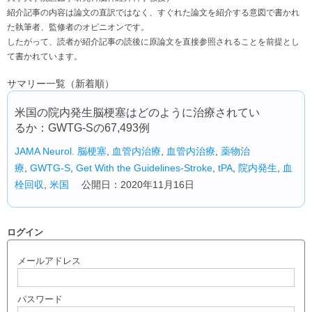
紹介記事の内容は論文の直訳ではなく、すぐれた論文を紹介する意図で書かれ
た執筆者、監修者のオピニオンです。
したがって、読者が紹介記事の読後に原論文を直接参照されることを前提とし
て書かれています。
サマリー一覧（新着順）
米国の院内発生脳梗塞はどのように治療されてい
るか：GWTG-Sの67,493例
JAMA Neurol.
脳梗塞
,
血管内治療
,
血管内治療
,
薬物治
療
,
GWTG-S
,
Get With the Guidelines-Stroke
,
tPA
,
院内発生
,
血
栓回収
,
米国
公開日：2020年11月16日
ログイン
メールアドレス
パスワード