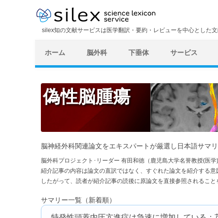
silex知の文献サービスは医学翻訳・要約・レビューを中心とした
ホーム
脳外科
下垂体
サービス
偽性脳腫瘍
脳神経外科関連論文をエキスパートが厳選し日本語サマリ
脳外科プロジェクト･リーダー 有田和徳（鹿児島大学名誉教授(医
紹介記事の内容は論文の直訳ではなく、すぐれた論文を紹介する意
したがって、読者が紹介記事の読後に原論文を直接参照されること
サマリー一覧（新着順）
特発性頭蓋内圧亢進症は急速に増加している：