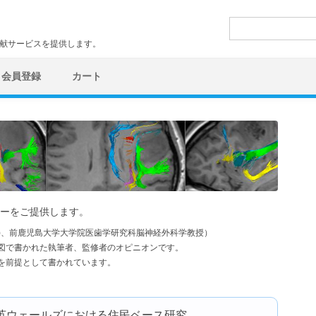
検
索:
文献サービスを提供します。
会員登録
カート
ーをご提供します。
学)、前鹿児島大学大学院医歯学研究科脳神経外科学教授）
図で書かれた執筆者、監修者のオピニオンです。
を前提として書かれています。
英ウェールズにおける住民ベース研究