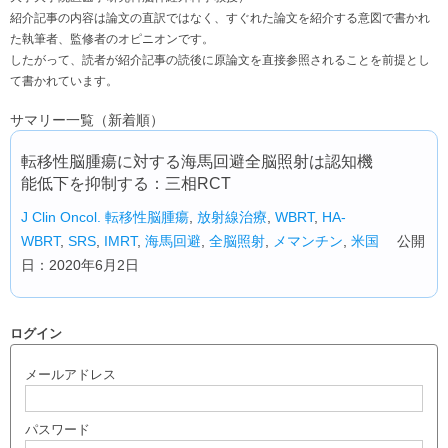
紹介記事の内容は論文の直訳ではなく、すぐれた論文を紹介する意図で書かれ
た執筆者、監修者のオピニオンです。
したがって、読者が紹介記事の読後に原論文を直接参照されることを前提とし
て書かれています。
サマリー一覧（新着順）
転移性脳腫瘍に対する海馬回避全脳照射は認知機
能低下を抑制する：三相RCT
J Clin Oncol.
転移性脳腫瘍
,
放射線治療
,
WBRT
,
HA-
WBRT
,
SRS
,
IMRT
,
海馬回避
,
全脳照射
,
メマンチン
,
米国
公開
日：2020年6月2日
ログイン
メールアドレス
パスワード