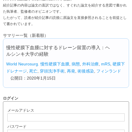
紹介記事の内容は論文の直訳ではなく、すぐれた論文を紹介する意図で書かれ
た執筆者、監修者のオピニオンです。
したがって、読者が紹介記事の読後に原論文を直接参照されることを前提とし
て書かれています。
サマリー一覧（新着順）
慢性硬膜下血腫に対するドレーン留置の導入：ヘ
ルシンキ大学の経験
World Neurosurg.
慢性硬膜下血腫
,
病態
,
外科治療
,
mRS
,
硬膜下
ドレナージ
,
死亡
,
穿頭洗浄手術
,
再発
,
術後感染
,
フィンランド
公開日：2020年1月15日
ログイン
メールアドレス
パスワード