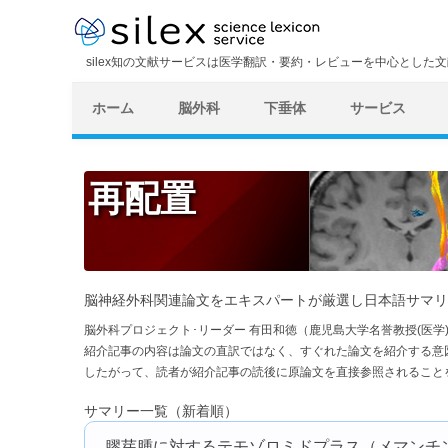
silex知の文献サービスは医学翻訳・要約・レビューを中心とした
ホーム
脳外科
下垂体
サービス
再配置
脳神経外科関連論文をエキスパートが厳選し日本語サマリ
脳外科プロジェクト･リーダー 有田和徳（鹿児島大学名誉教授(医
紹介記事の内容は論文の直訳ではなく、すぐれた論文を紹介する意
したがって、読者が紹介記事の読後に原論文を直接参照されること
サマリー一覧（新着順）
膠芽腫に対するテモゾロミドプラス（メマンチ