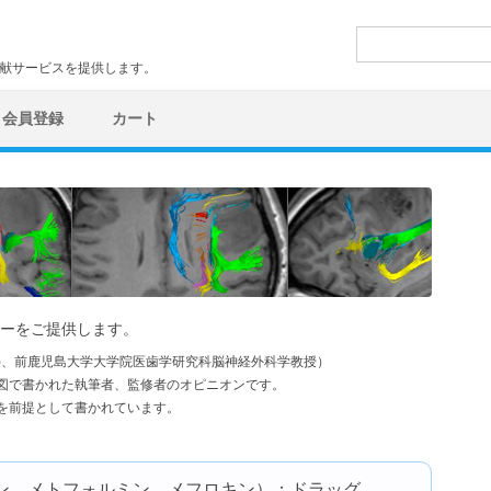
検
索:
文献サービスを提供します。
会員登録
カート
ーをご提供します。
学)、前鹿児島大学大学院医歯学研究科脳神経外科学教授）
図で書かれた執筆者、監修者のオピニオンです。
を前提として書かれています。
ン，メトフォルミン，メフロキン）：ドラッグ