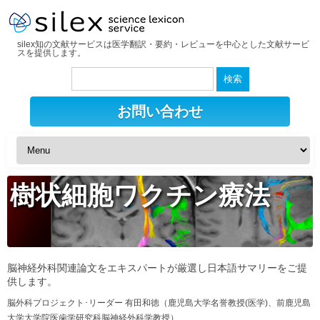
silex知の文献サービスは医学翻訳・要約・レビューを中心とした文献サービ
スを提供します。
検
索:
お問い合わせ
樹状細胞ワクチン療法
脳神経外科関連論文をエキスパートが厳選し日本語サマリーをご提
供します。
脳外科プロジェクト･リーダー 有田和徳（鹿児島大学名誉教授(医学)、前鹿児島
大学大学院医歯学研究科脳神経外科学教授）