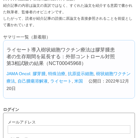
紹介記事の内容は論文の直訳ではなく、すぐれた論文を紹介する意図で書かれ
た執筆者、監修者のオピニオンです。
したがって、読者が紹介記事の読後に原論文を直接参照されることを前提とし
て書かれています。
サマリー一覧（新着順）
ライセート導入樹状細胞ワクチン療法は膠芽腫患
者の生存期間を延長する：外部コントロール対照
第3相試験の結果（NCT00045968）
JAMA Oncol.
膠芽腫
,
特殊治療
,
抗原提示細胞
,
樹状細胞ワクチン
療法
,
自己腫瘍溶解液
,
ライセート
,
米国
公開日：2022年12月
20日
ログイン
メールアドレス