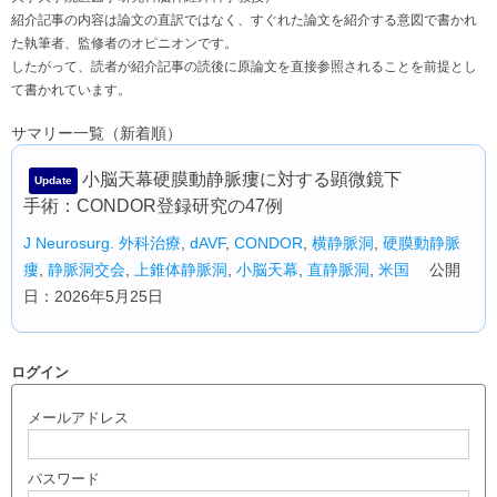
紹介記事の内容は論文の直訳ではなく、すぐれた論文を紹介する意図で書かれ
た執筆者、監修者のオピニオンです。
したがって、読者が紹介記事の読後に原論文を直接参照されることを前提とし
て書かれています。
サマリー一覧（新着順）
小脳天幕硬膜動静脈瘻に対する顕微鏡下
Update
手術：CONDOR登録研究の47例
J Neurosurg.
外科治療
,
dAVF
,
CONDOR
,
横静脈洞
,
硬膜動静脈
瘻
,
静脈洞交会
,
上錐体静脈洞
,
小脳天幕
,
直静脈洞
,
米国
公開
日：2026年5月25日
ログイン
メールアドレス
パスワード