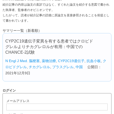
紹介記事の内容は論文の直訳ではなく、すぐれた論文を紹介する意図で書かれ
た執筆者、監修者のオピニオンです。
したがって、読者が紹介記事の読後に原論文を直接参照されることを前提とし
て書かれています。
サマリー一覧（新着順）
CYP2C19遺伝子変異を有する患者ではクロピド
グレルよりチカグレロルが有用：中国での
CHANCE-2試験
N Engl J Med.
脳梗塞
,
薬物治療
,
CYP2C19遺伝子
,
抗血小板
,
ク
ロピドグレル
,
チカグレロル
,
プラスグレル
,
中国
公開日：
2021年12月9日
ログイン
メールアドレス