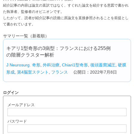
紹介記事の内容は論文の直訳ではなく、すぐれた論文を紹介する意図で書かれ
た執筆者、監修者のオピニオンです。
したがって、読者が紹介記事の読後に原論文を直接参照されることを前提とし
て書かれています。
サマリー一覧（新着順）
キアリ1型奇形の3病型：フランスにおける255例
の階層クラスター解析
J Neurosurg.
奇形
,
外科治療
,
Chiari1型奇形
,
後頭蓋窩減圧
,
硬膜
形成
,
第4脳室ステント
,
フランス
公開日：2022年7月8日
ログイン
メールアドレス
パスワード