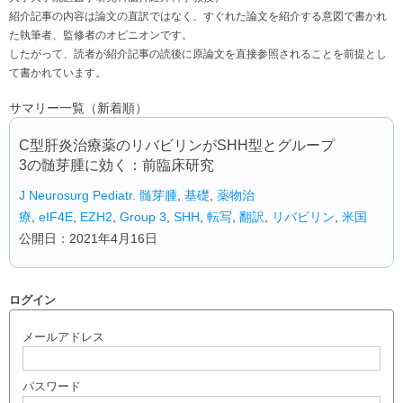
紹介記事の内容は論文の直訳ではなく、すぐれた論文を紹介する意図で書かれ
た執筆者、監修者のオピニオンです。
したがって、読者が紹介記事の読後に原論文を直接参照されることを前提とし
て書かれています。
サマリー一覧（新着順）
C型肝炎治療薬のリバビリンがSHH型とグループ
3の髄芽腫に効く：前臨床研究
J Neurosurg Pediatr.
髄芽腫
,
基礎
,
薬物治
療
,
eIF4E
,
EZH2
,
Group 3
,
SHH
,
転写
,
翻訳
,
リバビリン
,
米国
公開日：2021年4月16日
ログイン
メールアドレス
パスワード