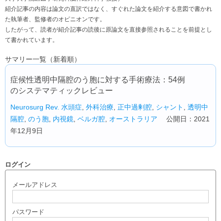
紹介記事の内容は論文の直訳ではなく、すぐれた論文を紹介する意図で書かれ
た執筆者、監修者のオピニオンです。
したがって、読者が紹介記事の読後に原論文を直接参照されることを前提とし
て書かれています。
サマリー一覧（新着順）
症候性透明中隔腔のう胞に対する手術療法：54例
のシステマティックレビュー
Neurosurg Rev.
水頭症
,
外科治療
,
正中過剰腔
,
シャント
,
透明中
隔腔
,
のう胞
,
内視鏡
,
ベルガ腔
,
オーストラリア
公開日：2021
年12月9日
ログイン
メールアドレス
パスワード