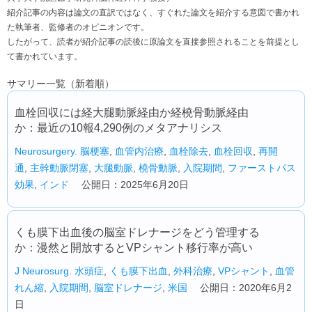
紹介記事の内容は論文の直訳ではなく、すぐれた論文を紹介する意図で書かれ
た執筆者、監修者のオピニオンです。
したがって、読者が紹介記事の読後に原論文を直接参照されることを前提とし
て書かれています。
サマリー一覧（新着順）
血栓回収には経大腿動脈経由か経橈骨動脈経由
か：最近の10報4,290例のメタアナリシス
Neurosurgery.
脳梗塞
,
血管内治療
,
血栓除去
,
血栓回収
,
再開
通
,
主幹動脈閉塞
,
大腿動脈
,
橈骨動脈
,
入院期間
,
ファーストパス
効果
,
インド
公開日：2025年6月20日
くも膜下出血後の脳室ドレナージをどう管理する
か：漫然と開放するとVPシャント移行率が高い
J Neurosurg.
水頭症
,
くも膜下出血
,
外科治療
,
VPシャント
,
血管
れん縮
,
入院期間
,
脳室ドレナージ
,
米国
公開日：2020年6月2
日