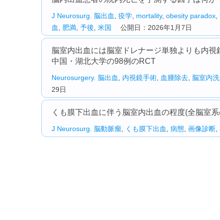
J Neurosurg.
脳出血
,
疫学
,
mortality
,
obesity paradox
,
血
,
肥満
,
予後
,
米国
公開日：2026年1月7日
脳室内出血には脳室ドレナージ単独よりも内視
中国・湖北大学の98例のRCT
Neurosurgery.
脳出血
,
内視鏡手術
,
血腫除去
,
脳室内洗
29日
くも膜下出血に伴う脳室内出血の程度(全脳室系
J Neurosurg.
脳動脈瘤
,
くも膜下出血
,
病態
,
画像診断
,