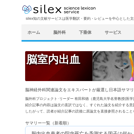
silex知の文献サービスは医学翻訳・要約・レビューを中心とした
ホーム
脳外科
下垂体
サービス
脳室内出血
脳神経外科関連論文をエキスパートが厳選し日本語サマリ
脳外科プロジェクト･リーダー 有田和徳（鹿児島大学名誉教授(医
紹介記事の内容は論文の直訳ではなく、すぐれた論文を紹介する意
したがって、読者が紹介記事の読後に原論文を直接参照されること
サマリー一覧（新着順）
脳内出血患者の院内死亡を予測する因子は何か：