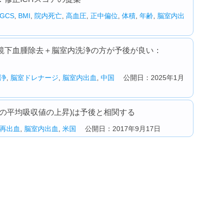
GCS
,
BMI
,
院内死亡
,
高血圧
,
正中偏位
,
体積
,
年齢
,
脳室内出
鏡下血腫除去＋脳室内洗浄の方が予後が良い：
浄
,
脳室ドレナージ
,
脳室内出血
,
中国
公開日：2025年1月
の平均吸収値の上昇)は予後と相関する
再出血
,
脳室内出血
,
米国
公開日：2017年9月17日