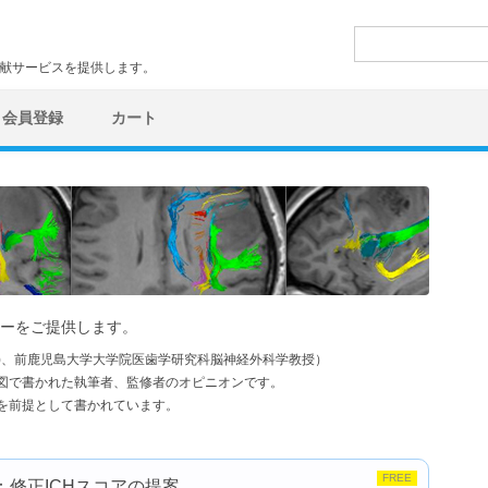
検
索:
文献サービスを提供します。
会員登録
カート
ーをご提供します。
学)、前鹿児島大学大学院医歯学研究科脳神経外科学教授）
図で書かれた執筆者、監修者のオピニオンです。
を前提として書かれています。
FREE
修正ICHスコアの提案