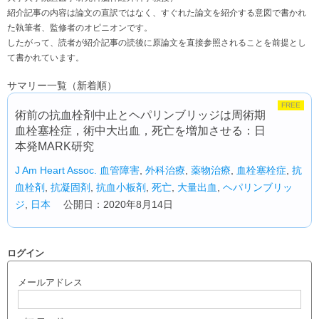
紹介記事の内容は論文の直訳ではなく、すぐれた論文を紹介する意図で書かれ
た執筆者、監修者のオピニオンです。
したがって、読者が紹介記事の読後に原論文を直接参照されることを前提とし
て書かれています。
サマリー一覧（新着順）
FREE
術前の抗血栓剤中止とヘパリンブリッジは周術期
血栓塞栓症，術中大出血，死亡を増加させる：日
本発MARK研究
J Am Heart Assoc.
血管障害
,
外科治療
,
薬物治療
,
血栓塞栓症
,
抗
血栓剤
,
抗凝固剤
,
抗血小板剤
,
死亡
,
大量出血
,
ヘパリンブリッ
ジ
,
日本
公開日：2020年8月14日
ログイン
メールアドレス