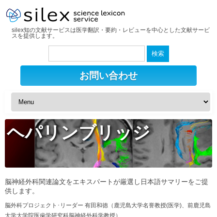
silex知の文献サービスは医学翻訳・要約・レビューを中心とした文献サービ
スを提供します。
検
索:
お問い合わせ
ヘパリンブリッジ
脳神経外科関連論文をエキスパートが厳選し日本語サマリーをご提
供します。
脳外科プロジェクト･リーダー 有田和徳（鹿児島大学名誉教授(医学)、前鹿児島
大学大学院医歯学研究科脳神経外科学教授）