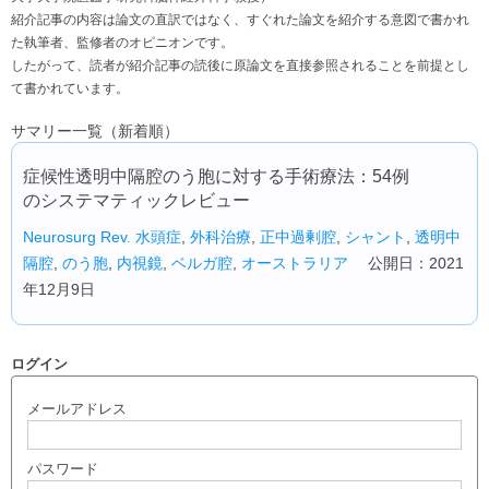
紹介記事の内容は論文の直訳ではなく、すぐれた論文を紹介する意図で書かれ
た執筆者、監修者のオピニオンです。
したがって、読者が紹介記事の読後に原論文を直接参照されることを前提とし
て書かれています。
サマリー一覧（新着順）
症候性透明中隔腔のう胞に対する手術療法：54例
のシステマティックレビュー
Neurosurg Rev.
水頭症
,
外科治療
,
正中過剰腔
,
シャント
,
透明中
隔腔
,
のう胞
,
内視鏡
,
ベルガ腔
,
オーストラリア
公開日：2021
年12月9日
ログイン
メールアドレス
パスワード