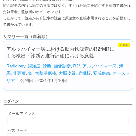
紹介記事の内容は論文の直訳ではなく、すぐれた論文を紹介する意図で書かれ
た執筆者、監修者のオピニオンです。
したがって、読者が紹介記事の読後に原論文を直接参照されることを前提とし
て書かれています。
サマリー一覧（新着順）
FREE
アルツハイマー病における脳内鉄沈着のR2*MRに
よる検出：診断と進行評価における意義
Radiology.
認知症
,
診断
,
画像診断
,
R2*
,
アルツハイマー病
,
海
馬
,
側頭葉
,
鉄
,
大脳基底核
,
大脳皮質
,
扁桃核
,
変成疾患
,
オースト
リア
公開日：2021年1月10日
ログイン
メールアドレス
パスワード