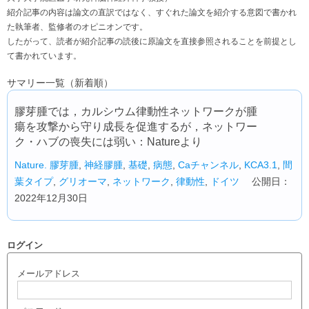
紹介記事の内容は論文の直訳ではなく、すぐれた論文を紹介する意図で書かれ
た執筆者、監修者のオピニオンです。
したがって、読者が紹介記事の読後に原論文を直接参照されることを前提とし
て書かれています。
サマリー一覧（新着順）
膠芽腫では，カルシウム律動性ネットワークが腫
瘍を攻撃から守り成長を促進するが，ネットワー
ク・ハブの喪失には弱い：Natureより
Nature.
膠芽腫
,
神経膠腫
,
基礎
,
病態
,
Caチャンネル
,
KCA3.1
,
間
葉タイプ
,
グリオーマ
,
ネットワーク
,
律動性
,
ドイツ
公開日：
2022年12月30日
ログイン
メールアドレス