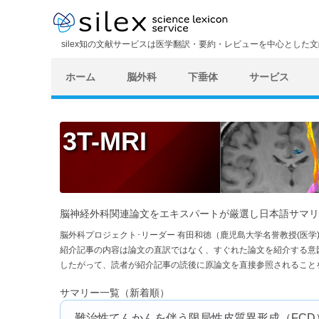
silex知の文献サービスは医学翻訳・要約・レビューを中心とした
ホーム
脳外科
下垂体
サービス
3T-MRI
脳神経外科関連論文をエキスパートが厳選し日本語サマリ
脳外科プロジェクト･リーダー 有田和徳（鹿児島大学名誉教授(医
紹介記事の内容は論文の直訳ではなく、すぐれた論文を紹介する意
したがって、読者が紹介記事の読後に原論文を直接参照されること
サマリー一覧（新着順）
難治性てんかんを伴う限局性皮質異形成（FCD