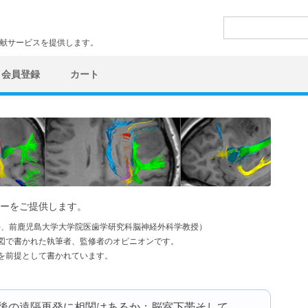
検
索:
文献サービスを提供します。
会員登録
カート
ーをご提供します。
学)、前鹿児島大学大学院医歯学研究科脳神経外科学教授）
図で書かれた執筆者、監修者のオピニオンです。
を前提として書かれています。
療後の遠隔再発に相関はあるか：脳室下帯そして