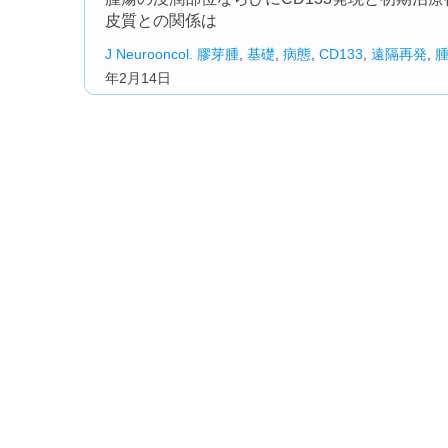
皮質との関係は
J Neurooncol.
膠芽腫
,
基礎
,
病態
,
CD133
,
遠隔再発
,
年2月14日