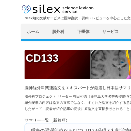
silex知の文献サービスは医学翻訳・要約・レビューを中心とした
ホーム
脳外科
下垂体
サービス
CD133
脳神経外科関連論文をエキスパートが厳選し日本語サマリ
脳外科プロジェクト･リーダー 有田和徳（鹿児島大学名誉教授(医
紹介記事の内容は論文の直訳ではなく、すぐれた論文を紹介する意
したがって、読者が紹介記事の読後に原論文を直接参照されること
サマリー一覧（新着順）
腫瘍の浸潤部位ならびにCD133発現と初期治