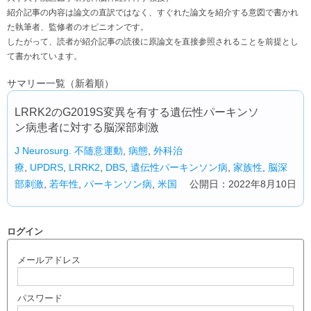
紹介記事の内容は論文の直訳ではなく、すぐれた論文を紹介する意図で書かれ
た執筆者、監修者のオピニオンです。
したがって、読者が紹介記事の読後に原論文を直接参照されることを前提とし
て書かれています。
サマリー一覧（新着順）
LRRK2のG2019S変異を有する遺伝性パーキンソ
ン病患者に対する脳深部刺激
J Neurosurg.
不随意運動
,
病態
,
外科治
療
,
UPDRS
,
LRRK2
,
DBS
,
遺伝性パーキンソン病
,
家族性
,
脳深
部刺激
,
若年性
,
パーキンソン病
,
米国
公開日：2022年8月10日
ログイン
メールアドレス
パスワード