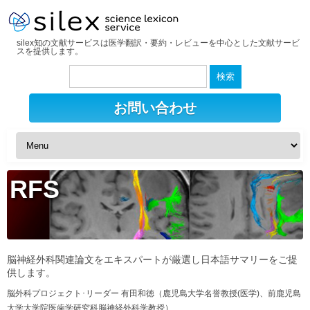
silex知の文献サービスは医学翻訳・要約・レビューを中心とした文献サービ
スを提供します。
検
索:
お問い合わせ
RFS
脳神経外科関連論文をエキスパートが厳選し日本語サマリーをご提
供します。
脳外科プロジェクト･リーダー 有田和徳（鹿児島大学名誉教授(医学)、前鹿児島
大学大学院医歯学研究科脳神経外科学教授）