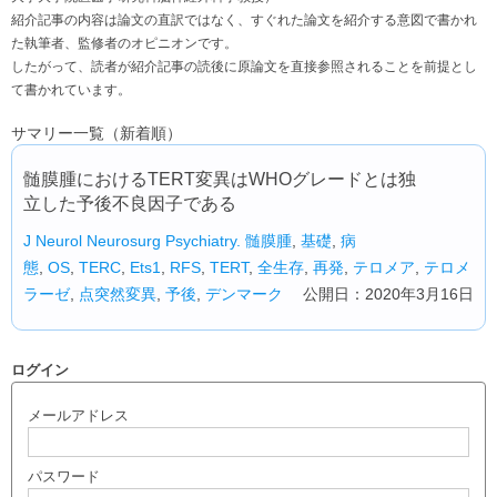
紹介記事の内容は論文の直訳ではなく、すぐれた論文を紹介する意図で書かれ
た執筆者、監修者のオピニオンです。
したがって、読者が紹介記事の読後に原論文を直接参照されることを前提とし
て書かれています。
サマリー一覧（新着順）
髄膜腫におけるTERT変異はWHOグレードとは独
立した予後不良因子である
J Neurol Neurosurg Psychiatry.
髄膜腫
,
基礎
,
病
態
,
OS
,
TERC
,
Ets1
,
RFS
,
TERT
,
全生存
,
再発
,
テロメア
,
テロメ
ラーゼ
,
点突然変異
,
予後
,
デンマーク
公開日：2020年3月16日
ログイン
メールアドレス
パスワード