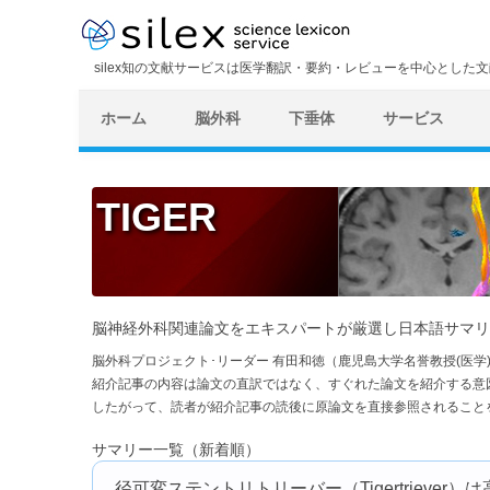
silex知の文献サービスは医学翻訳・要約・レビューを中心とした
ホーム
脳外科
下垂体
サービス
TIGER
脳神経外科関連論文をエキスパートが厳選し日本語サマリ
脳外科プロジェクト･リーダー 有田和徳（鹿児島大学名誉教授(医
紹介記事の内容は論文の直訳ではなく、すぐれた論文を紹介する意
したがって、読者が紹介記事の読後に原論文を直接参照されること
サマリー一覧（新着順）
径可変ステントリトリーバー（Tigertriever