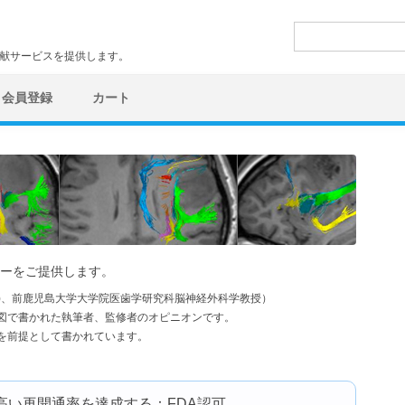
検
索:
文献サービスを提供します。
会員登録
カート
ーをご提供します。
学)、前鹿児島大学大学院医歯学研究科脳神経外科学教授）
図で書かれた執筆者、監修者のオピニオンです。
を前提として書かれています。
）は高い再開通率を達成する：FDA認可