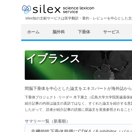
silex知の文献サービスは医学翻訳・要約・レビューを中心とした
ホーム
脳外科
下垂体
サービス
イブランス
間脳下垂体を中心とした論文をエキスパートが海外誌から
下垂体プロジェクト･リーダー 木下康之（広島大学大学院医歯薬保
紹介記事の内容は論文の直訳ではなく、すぐれた論文を紹介する意
したがって、読者が紹介記事の読後に原論文を直接参照されること
サマリー一覧（新着順）
非機能性下垂体腺腫にCDK4／6 inhibitor