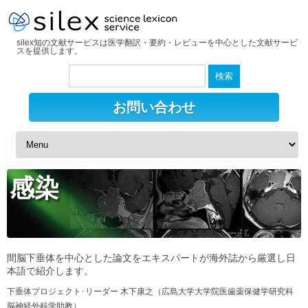
silex知の文献サービスは医学翻訳・要約・レビューを中心とした文献サービ
スを提供します。
検
索:
お問い合わせ
感染
間脳下垂体を中心とした論文をエキスパートが海外誌から厳選し日
本語で紹介します。
下垂体プロジェクト･リーダー 木下康之（広島大学大学院医歯薬保健学研究科
脳神経外科学助教）