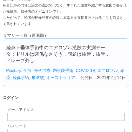
紹介記事の内容は論文の直訳ではなく、すぐれた論文を紹介する意図で書かれ
た執筆者、監修者のオピニオンです。
したがって、読者が紹介記事の読後に原論文を直接参照されることを前提とし
て書かれています。
サマリー一覧（新着順）
経鼻下垂体手術中のエアロゾル拡散の実測デー
タ：ドリルは関係なさそう，問題は挿管，抜管，
ドレープ外し
Pituitary.
全般
,
外科治療
,
内視鏡手術
,
COVID-19
,
エアロゾル
,
感
染
,
経鼻手術
,
飛沫核
,
オーストラリア
公開日：2021年2月14日
ログイン
メールアドレス
パスワード