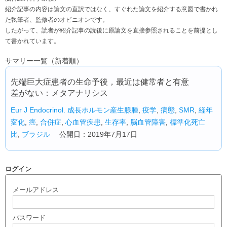
紹介記事の内容は論文の直訳ではなく、すぐれた論文を紹介する意図で書かれ
た執筆者、監修者のオピニオンです。
したがって、読者が紹介記事の読後に原論文を直接参照されることを前提とし
て書かれています。
サマリー一覧（新着順）
先端巨大症患者の生命予後，最近は健常者と有意
差がない：メタアナリシス
Eur J Endocrinol.
成長ホルモン産生腺腫
,
疫学
,
病態
,
SMR
,
経年
変化
,
癌
,
合併症
,
心血管疾患
,
生存率
,
脳血管障害
,
標準化死亡
比
,
ブラジル
公開日：2019年7月17日
ログイン
メールアドレス
パスワード