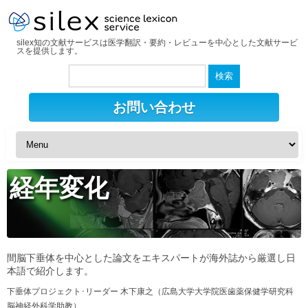
silex知の文献サービスは医学翻訳・要約・レビューを中心とした文献サービ
スを提供します。
検
索:
お問い合わせ
経年変化
間脳下垂体を中心とした論文をエキスパートが海外誌から厳選し日
本語で紹介します。
下垂体プロジェクト･リーダー 木下康之（広島大学大学院医歯薬保健学研究科
脳神経外科学助教）