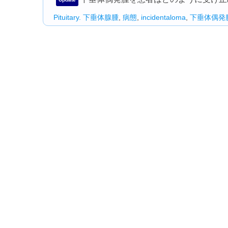
Pituitary.
下垂体腺腫
,
病態
,
incidentaloma
,
下垂体偶発