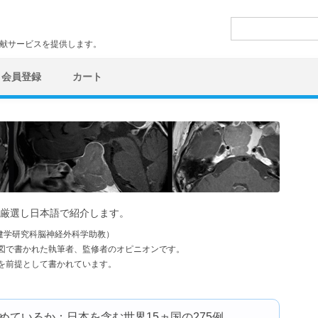
検
索:
文献サービスを提供します。
会員登録
カート
厳選し日本語で紹介します。
健学研究科脳神経外科学助教）
図で書かれた執筆者、監修者のオピニオンです。
を前提として書かれています。
ているか：日本を含む世界15ヵ国の275例