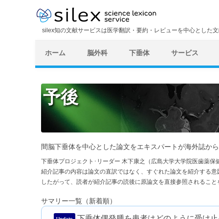
silex知の文献サービスは医学翻訳・要約・レビューを中心とした
ホーム
脳外科
下垂体
サービス
予後
間脳下垂体を中心とした論文をエキスパートが海外誌から
下垂体プロジェクト･リーダー 木下康之（広島大学大学院医歯薬保
紹介記事の内容は論文の直訳ではなく、すぐれた論文を紹介する意
したがって、読者が紹介記事の読後に原論文を直接参照されること
サマリー一覧（新着順）
下垂体偶発腫を患者はどのように受け止め
Update