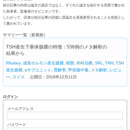
紹介記事の内容は論文の直訳ではなく、すぐれた論文を紹介する意図で書かれ
た執筆者、監修者のオピニオンです。
したがって、読者が紹介記事の読後に原論文を直接参照されることを前提とし
て書かれています。
サマリー一覧（新着順）
TSH産生下垂体腺腫の特徴：536例のメタ解析の
結果から
Pituitary.
成長ホルモン産生腺腫
,
病態
,
外科治療
,
SRL
,
TRH
,
TSH
産生腺腫
,
αサブユニット
,
寛解率
,
甲状腺中毒
,
メタ解析
,
レビュ
ー
,
スイス
公開日：2018年12月11日
ログイン
メールアドレス
パスワード