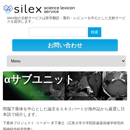
silex知の文献サービスは医学翻訳・要約・レビューを中心とした文献サービ
スを提供します。
検
索:
お問い合わせ
αサブユニット
間脳下垂体を中心とした論文をエキスパートが海外誌から厳選し日
本語で紹介します。
下垂体プロジェクト･リーダー 木下康之（広島大学大学院医歯薬保健学研究科
脳神経外科学助教）