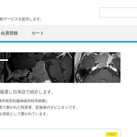
検
索:
文献サービスを提供します。
会員登録
カート
ー
厳選し日本語で紹介します。
健学研究科脳神経外科学助教）
図で書かれた執筆者、監修者のオピニオンです。
を前提として書かれています。
FREE