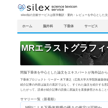
silex知の文献サービスは医学翻訳・要約・レビューを中心とした
ホーム
脳外科
下垂体
サービス
MRエラストグラフィ
間脳下垂体を中心とした論文をエキスパートが海外誌から
下垂体プロジェクト･リーダー 木下康之（広島大学大学院医歯薬保
紹介記事の内容は論文の直訳ではなく、すぐれた論文を紹介する意
したがって、読者が紹介記事の読後に原論文を直接参照されること
サマリー一覧（新着順）
MRIによる下垂体腺腫の硬さの推定は可能か