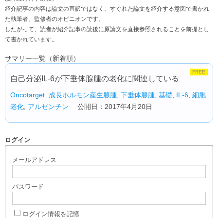
紹介記事の内容は論文の直訳ではなく、すぐれた論文を紹介する意図で書かれ
た執筆者、監修者のオピニオンです。
したがって、読者が紹介記事の読後に原論文を直接参照されることを前提とし
て書かれています。
サマリー一覧（新着順）
FREE
自己分泌IL-6が下垂体腺腫の老化に関連している
Oncotarget.
成長ホルモン産生腺腫
,
下垂体腺腫
,
基礎
,
IL-6
,
細胞
老化
,
アルゼンチン
公開日：2017年4月20日
ログイン
メールアドレス
パスワード
ログイン情報を記憶