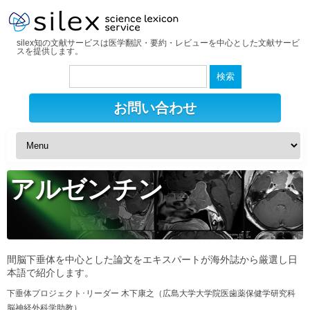
silex知の文献サービスは医学翻訳・要約・レビューを中心とした文献サービ
スを提供します。
検
索:
お問い合わせ
アルゼンチン
間脳下垂体を中心とした論文をエキスパートが海外誌から厳選し日
本語で紹介します。
下垂体プロジェクト･リーダー 木下康之（広島大学大学院医歯薬保健学研究科
脳神経外科学助教）